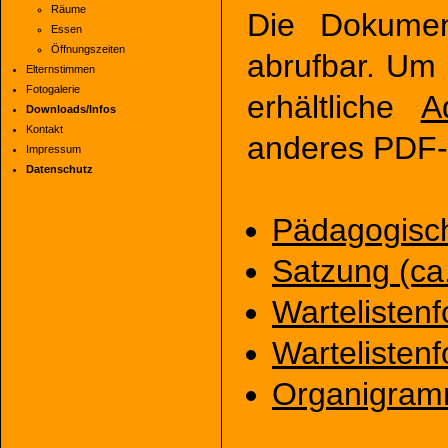
Räume
Die Dokumen
Essen
Öffnungszeiten
abrufbar. Um 
Elternstimmen
Fotogalerie
erhältliche
A
Downloads/Infos
Kontakt
anderes PDF-
Impressum
Datenschutz
Pädagogisc
Satzung (ca
Wartelistenf
Wartelistenf
Organigramm