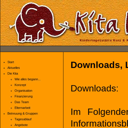
Kindertagesstätte Kurz & Kl
Downloads, L
Start
Aktuelles
Die Kita
Wie alles begann...
Konzept
Downloads:
Organisation
Finanzierung
Das Team
Elternarbeit
Im Folgende
Betreuung & Gruppen
Tagesablauf
Informationsb
Angebote